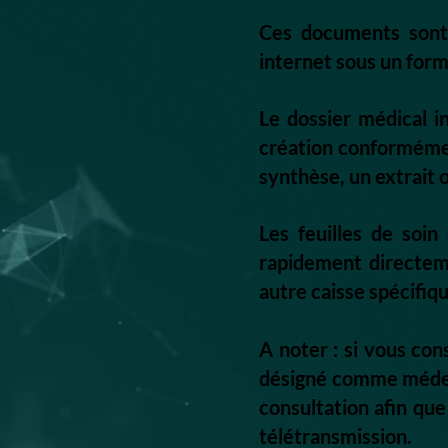
Ces documents sont 
internet sous un form
Le dossier médical in
création conformémen
synthèse, un extrait o
Les feuilles de soi
rapidement directe
autre caisse spécifiqu
A noter : si vous co
désigné comme médecin
consultation afin qu
télétransmission.