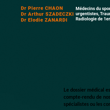
Dr Pierre CHAON
Médecins du spor
Dr Arthur SZADECZKI
urgentistes, Tra
Radiologie de 1e
Dr Elodie ZANARDI
L
e dossier médical es
compte-rendu de nos 
spécialistes ou les c