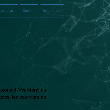
structure
Contact
Infos utiles
essionnel
Médistory
) du
ues, les courriers de