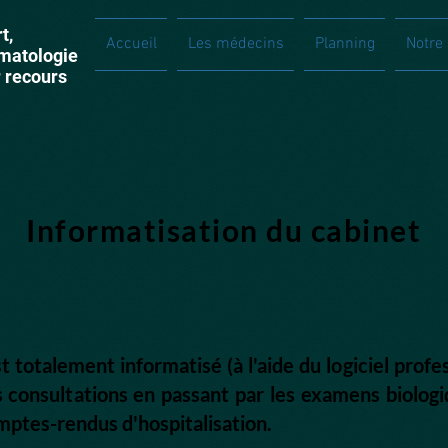
t,
Accueil
Les médecins
Planning
Notre 
umatologie
r recours
Informatisation du cabinet
t totalement informatisé (à l'aide du logiciel prof
consultations en passant par les examens biologiq
omptes-rendus d'hospitalisation.