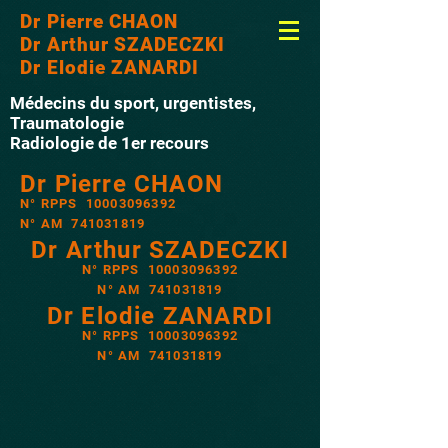
Dr Pierre CHAON
Dr Arthur SZADECZKI
Dr Elodie ZANARDI
Médecins du sport, urgentistes,
Traumatologie
Radiologie de 1er recours
Dr Pierre CHAON
N° RPPS
10003096392
N° AM
741031819
Dr Arthur SZADECZKI
N° RPPS
10003096392
N° AM
741031819
Dr Elodie ZANARDI
N° RPPS
10003096392
N° AM
741031819