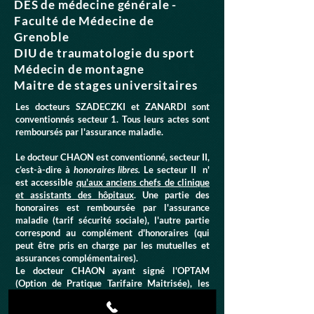
DES de médecine générale -
Faculté de Médecine de
Grenoble
DIU de traumatologie du sport
Médecin de montagne
Maitre de stages universitaires
Les docteurs SZADECZKI et ZANARDI sont
conventionnés secteur 1. Tous leurs actes sont
remboursés par l'assurance maladie
.
Le docteur CHAON est conventionné, secteur II,
c’est-à-dire à
honoraires libres.
Le secteur II n'
est accessible
qu'aux anciens chefs de clinique
et assistants des hôpitaux
. U
ne partie des
honoraires est remboursée par l'assurance
maladie (tarif sécurité sociale), l'autre partie
correspond au complément d'honoraires (qui
peut être pris en charge par les mutuelles et
assurances complémentaires).
Le docteur CHAON ayant signé l'OPTAM
(Option de Pratique Tarifaire Maitrisée), les
remboursements des dépassements
d’honoraires par la mutuelle ne sont pas limités